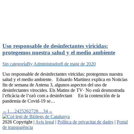
Uso responsable de desinfectantes viricidas:
protegemos nuestra salud y el medio ambiente
Sin categoría
By
Administrador
8 de maig de 2020
Uso responsable de desinfectantes viricidas: protegemos nuestra
salud y el medio ambiente. Eduardo Martinez explica en Noticias
fin de semana de Antena 3, algunos aspectos del uso de
desinfectantes virocides. Els Matins de TV· No està desmostrada
l’eficàcia de l’ozò com a desinfectant En la contención de la
pandemia de Covid-19 se…
←
1
…
24
25
26
27
28
…
34
→
2026 Copyright |
Avis legal
|
Política de privacitat de dades
|
Portal
de transparència