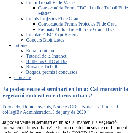
Premi Treball Fi de Màster
Convocatòria Premi CBC al millor Treball Fi de
Màster
Premis Projectes Fi de Grau
Convocatoria Premis Projectes Fi de Grau
Premiats Millor Treball Fi de Grau, TFG
Premiats CBC ExpoRecerca
Concurs Bioimatges
Intranet
Entrar a Intranet
Tutorial de la Intranet
Butlletins CBC al Dia
Borsa de Treball
Beques, premis i concursos
Contacte
Ja podeu veure el seminari en línia: Cal mantenir la
vegetació ruderal en entorns urbans?
Formació
,
Home novetats
,
Noticies CBC
,
Novetats
,
Tardes al
col·legi
By
Administrador
18 de juny de 2020
Ja podeu veure el seminari en línia: Cal mantenir la vegetació
ruderal en entorns urbans? Els prop de dos mesos de confinament
de la població humana derivats de la COVID-19 suposaren una