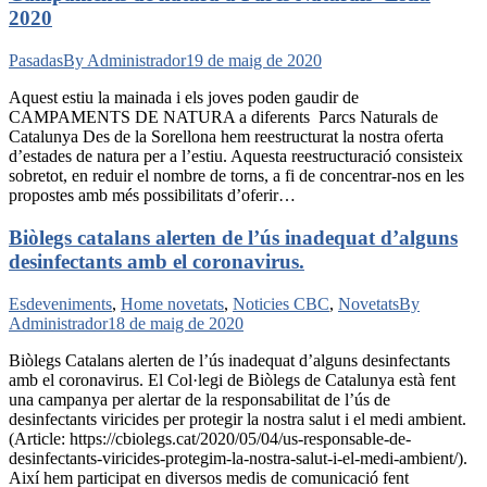
2020
Pasadas
By
Administrador
19 de maig de 2020
Aquest estiu la mainada i els joves poden gaudir de
CAMPAMENTS DE NATURA a diferents Parcs Naturals de
Catalunya Des de la Sorellona hem reestructurat la nostra oferta
d’estades de natura per a l’estiu. Aquesta reestructuració consisteix
sobretot, en reduir el nombre de torns, a fi de concentrar-nos en les
propostes amb més possibilitats d’oferir…
Biòlegs catalans alerten de l’ús inadequat d’alguns
desinfectants amb el coronavirus.
Esdeveniments
,
Home novetats
,
Noticies CBC
,
Novetats
By
Administrador
18 de maig de 2020
Biòlegs Catalans alerten de l’ús inadequat d’alguns desinfectants
amb el coronavirus. El Col·legi de Biòlegs de Catalunya està fent
una campanya per alertar de la responsabilitat de l’ús de
desinfectants viricides per protegir la nostra salut i el medi ambient.
(Article: https://cbiolegs.cat/2020/05/04/us-responsable-de-
desinfectants-viricides-protegim-la-nostra-salut-i-el-medi-ambient/).
Així hem participat en diversos medis de comunicació fent