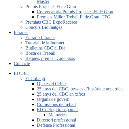
Màster
Premis Projectes Fi de Grau
Convocatoria Premis Projectes Fi de Grau
Premiats Millor Treball Fi de Grau, TFG
Premiats CBC ExpoRecerca
Concurs Bioimatges
Intranet
Entrar a Intranet
Tutorial de la Intranet
Butlletins CBC al Dia
Borsa de Treball
Beques, premis i concursos
Contacte
El CBC
El Col.legi
Què és el CBC?
25 anys del CBC, pessics d’història compartida
25 anys del CBC en xifres
Òrgans de govern
Comissions de treball
El Col·legi transparent
Memòries
Directori professional
Defensa Professional