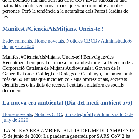
naturalització dels entorns urbans que van sorprendre a moltes
persones. Però la tendència a la naturalitat dels Parcs i Jardins de
les…
Manifest #CienciaAlsMitjans. Uneix-te!!
Esdeveniments
,
Home novetats
,
Noticies CBC
By
Administrador
6
de juny de 2020
Manifest #CienciaAlsMitjans. Uneix-te!! Benvolguts/des,
Recentment hem posat en marxa un manifest dirigit a Direcció de la
Corporació Catalana de Mitjans Audiovisuals i Govern de la
Generalitat on el Col·legi de Biòlegs de Catalunya, juntament amb
més de 50 entitats que inclouen col·legis professionals, societats
científiques o instituts de recerca i entitats i plataformes socials
demanem…
La nueva era ambiental (Dia del medi ambient 5/6)
Home novetats
,
Noticies CBC
,
Sin categoría
By
Administrador
5 de
juny de 2020
LA NUEVA ERA AMBIENTAL DÍA DEL MEDIO AMBIENTE
(5 de junio de 2020) La pandemia generada por SARS-CoV-2 ha