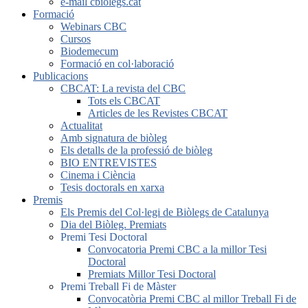
e-mail cbiolegs.cat
Formació
Webinars CBC
Cursos
Biodemecum
Formació en col·laboració
Publicacions
CBCAT: La revista del CBC
Tots els CBCAT
Articles de les Revistes CBCAT
Actualitat
Amb signatura de biòleg
Els detalls de la professió de biòleg
BIO ENTREVISTES
Cinema i Ciència
Tesis doctorals en xarxa
Premis
Els Premis del Col·legi de Biòlegs de Catalunya
Dia del Biòleg. Premiats
Premi Tesi Doctoral
Convocatoria Premi CBC a la millor Tesi
Doctoral
Premiats Millor Tesi Doctoral
Premi Treball Fi de Màster
Convocatòria Premi CBC al millor Treball Fi de