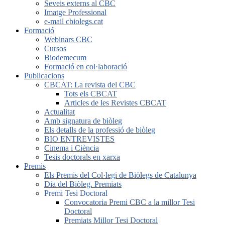
Seveis externs al CBC
Imatge Professional
e-mail cbiolegs.cat
Formació
Webinars CBC
Cursos
Biodemecum
Formació en col·laboració
Publicacions
CBCAT: La revista del CBC
Tots els CBCAT
Articles de les Revistes CBCAT
Actualitat
Amb signatura de biòleg
Els detalls de la professió de biòleg
BIO ENTREVISTES
Cinema i Ciència
Tesis doctorals en xarxa
Premis
Els Premis del Col·legi de Biòlegs de Catalunya
Dia del Biòleg. Premiats
Premi Tesi Doctoral
Convocatoria Premi CBC a la millor Tesi
Doctoral
Premiats Millor Tesi Doctoral