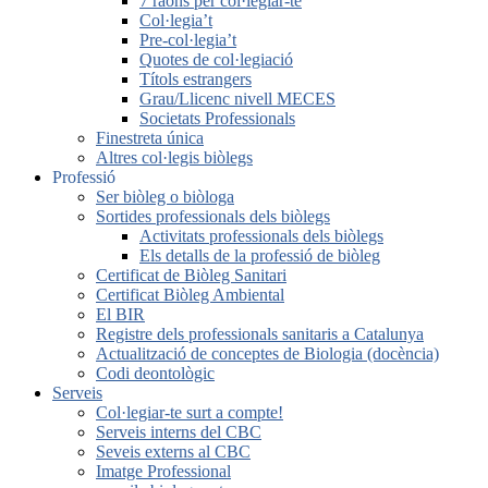
7 raons per col·legiar-te
Col·legia’t
Pre-col·legia’t
Quotes de col·legiació
Títols estrangers
Grau/Llicenc nivell MECES
Societats Professionals
Finestreta única
Altres col·legis biòlegs
Professió
Ser biòleg o biòloga
Sortides professionals dels biòlegs
Activitats professionals dels biòlegs
Els detalls de la professió de biòleg
Certificat de Biòleg Sanitari
Certificat Biòleg Ambiental
El BIR
Registre dels professionals sanitaris a Catalunya
Actualització de conceptes de Biologia (docència)
Codi deontològic
Serveis
Col·legiar-te surt a compte!
Serveis interns del CBC
Seveis externs al CBC
Imatge Professional