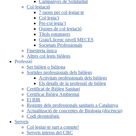
Campanyes de Solidaritat
Col·legiació
7 raons per col·legiar-te
Col·legia’t
Pre-col·legia’t
Quotes de col·legiació
Títols estrangers
Grau/Llicenc nivell MECES
Societats Professionals
Finestreta única
Altres col·legis biòlegs
Professió
Ser biòleg o biòloga
Sortides professionals dels biòlegs
Activitats professionals dels biòlegs
Els detalls de la professió de biòleg
Certificat de Biòleg Sanitari
Certificat Biòleg Ambiental
El BIR
Registre dels professionals sanitaris a Catalunya
Actualització de conceptes de Biologia (docència)
Codi deontològic
Serveis
Col·legiar-te surt a compte!
Serveis interns del CBC