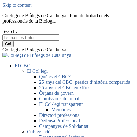
Skip to content
Col·legi de Biòlegs de Catalunya | Punt de trobada dels
professionals de la Biologia
Search:
Col·legi de Biòlegs de Catalunya
El CBC
El Col.legi
Què és el CBC?
25 anys del CBC, pessics d’història compartida
25 anys del CBC en xifres
Òrgans de govern
Comissions de treball
El Col·legi transparent
Memòries
Directori professional
Defensa Professional
Campanyes de Solidaritat
Col·legiació