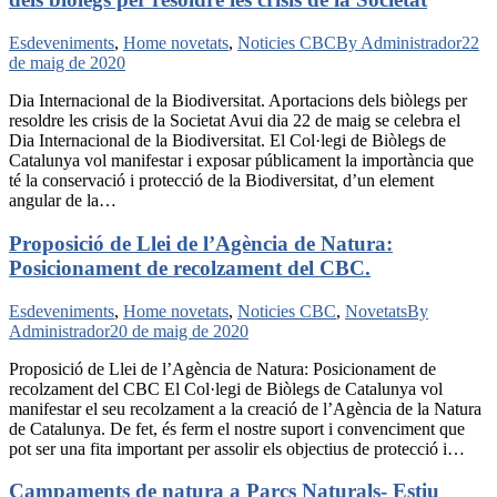
Esdeveniments
,
Home novetats
,
Noticies CBC
By
Administrador
22
de maig de 2020
Dia Internacional de la Biodiversitat. Aportacions dels biòlegs per
resoldre les crisis de la Societat Avui dia 22 de maig se celebra el
Dia Internacional de la Biodiversitat. El Col·legi de Biòlegs de
Catalunya vol manifestar i exposar públicament la importància que
té la conservació i protecció de la Biodiversitat, d’un element
angular de la…
Proposició de Llei de l’Agència de Natura:
Posicionament de recolzament del CBC.
Esdeveniments
,
Home novetats
,
Noticies CBC
,
Novetats
By
Administrador
20 de maig de 2020
Proposició de Llei de l’Agència de Natura: Posicionament de
recolzament del CBC El Col·legi de Biòlegs de Catalunya vol
manifestar el seu recolzament a la creació de l’Agència de la Natura
de Catalunya. De fet, és ferm el nostre suport i convenciment que
pot ser una fita important per assolir els objectius de protecció i…
Campaments de natura a Parcs Naturals- Estiu