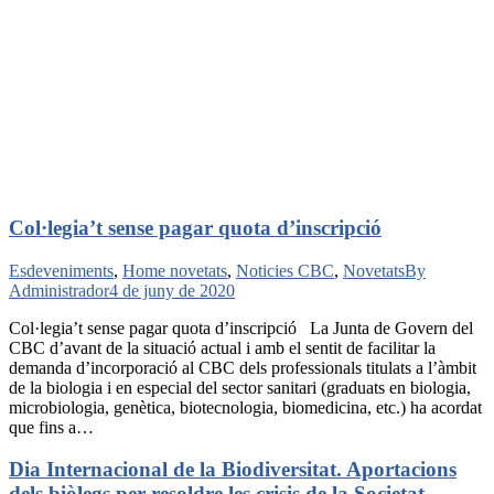
Col·legia’t sense pagar quota d’inscripció
Esdeveniments
,
Home novetats
,
Noticies CBC
,
Novetats
By
Administrador
4 de juny de 2020
Col·legia’t sense pagar quota d’inscripció La Junta de Govern del
CBC d’avant de la situació actual i amb el sentit de facilitar la
demanda d’incorporació al CBC dels professionals titulats a l’àmbit
de la biologia i en especial del sector sanitari (graduats en biologia,
microbiologia, genètica, biotecnologia, biomedicina, etc.) ha acordat
que fins a…
Dia Internacional de la Biodiversitat. Aportacions
dels biòlegs per resoldre les crisis de la Societat