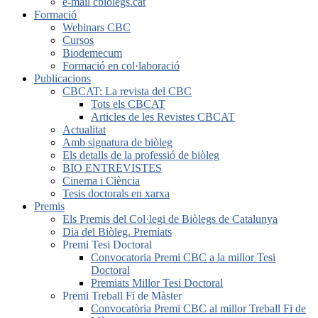
e-mail cbiolegs.cat
Formació
Webinars CBC
Cursos
Biodemecum
Formació en col·laboració
Publicacions
CBCAT: La revista del CBC
Tots els CBCAT
Articles de les Revistes CBCAT
Actualitat
Amb signatura de biòleg
Els detalls de la professió de biòleg
BIO ENTREVISTES
Cinema i Ciència
Tesis doctorals en xarxa
Premis
Els Premis del Col·legi de Biòlegs de Catalunya
Dia del Biòleg. Premiats
Premi Tesi Doctoral
Convocatoria Premi CBC a la millor Tesi
Doctoral
Premiats Millor Tesi Doctoral
Premi Treball Fi de Màster
Convocatòria Premi CBC al millor Treball Fi de