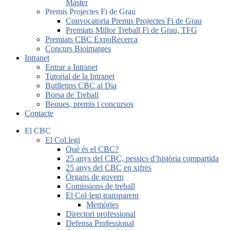
Màster
Premis Projectes Fi de Grau
Convocatoria Premis Projectes Fi de Grau
Premiats Millor Treball Fi de Grau, TFG
Premiats CBC ExpoRecerca
Concurs Bioimatges
Intranet
Entrar a Intranet
Tutorial de la Intranet
Butlletins CBC al Dia
Borsa de Treball
Beques, premis i concursos
Contacte
El CBC
El Col.legi
Què és el CBC?
25 anys del CBC, pessics d’història compartida
25 anys del CBC en xifres
Òrgans de govern
Comissions de treball
El Col·legi transparent
Memòries
Directori professional
Defensa Professional