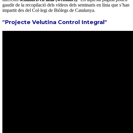
gaudir de la recopilació dels vídeos dels seminaris en línia que s’han
impartit des del Col·legi de Biòlegs de Catalunya.
"Projecte Velutina Control Integral"