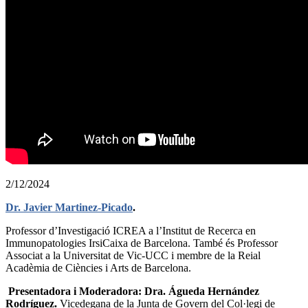
2/12/2024
Dr. Javier Martinez-Picado
.
Professor d’Investigació ICREA a l’Institut de Recerca en
Immunopatologies IrsiCaixa de Barcelona. També és Professor
Associat a la Universitat de Vic-UCC i membre de la Reial
Acadèmia de Ciències i Arts de Barcelona.
Presentadora i Moderadora: Dra. Águeda Hernández
Rodríguez.
Vicedegana de la Junta de Govern del Col·legi de