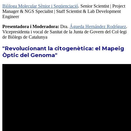
Biòloga Molecular Sènior i Seqüenciació
. Senior Scientist | Project
Manager & NGS Specialist | Staff Scientist & Lab Development
Engineer
Presentadora i Moderadora:
Dra.
Águeda Hernández Rodríguez
.
Vicepresidenta i vocal de Sanitat de la Junta de Govern del Col·legi
de Biòlegs de Catalunya
"Revolucionant la citogenètica: el Mapeig
Òptic del Genoma"