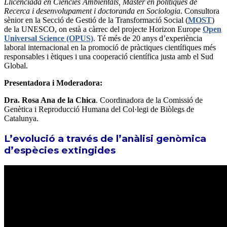
Llicenciada en Ciències Ambientals, Màster en polítiques de
Recerca i desenvolupament i doctoranda en Sociologia
. Consultora
sènior en la Secció de Gestió de la Transformació Social (
MOST
)
de la UNESCO, on està a càrrec del projecte Horizon Europe
Open
Universal Science (OPUS)
. Té més de 20 anys d’experiència
laboral internacional en la promoció de pràctiques científiques més
responsables i ètiques i una cooperació científica justa amb el Sud
Global.
Presentadora i Moderadora:
Dra. Rosa Ana de la Chica
. Coordinadora de la Comissió de
Genètica i Reproducció Humana del Col·legi de Biòlegs de
Catalunya.
L’evolució a través de l’anàlisi genòmica
d’espècies extingides