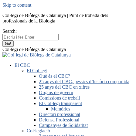
Skip to content
Col·legi de Biòlegs de Catalunya | Punt de trobada dels
professionals de la Biologia
Search:
Col·legi de Biòlegs de Catalunya
El CBC
El Col.legi
Què és el CBC?
25 anys del CBC, pessics d’història compartida
25 anys del CBC en xifres
Òrgans de govern
Comissions de treball
El Col·legi transparent
Memòries
Directori professional
Defensa Professional
Campanyes de Solidaritat
Col·legiació