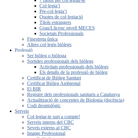
7 raons per col·legiar-te
Col·legia’t
Pre-col·legia’t
Quotes de col·legiació
Títols estrangers
Grau/Llicenc nivell MECES
Societats Professionals
Finestreta única
Altres col·legis biòlegs
Professió
Ser biòleg o biòloga
Sortides professionals dels biòlegs
Activitats professionals dels biòlegs
Els detalls de la professió de biòleg
Certificat de Biòleg Sanitari
Certificat Biòleg Ambiental
El BIR
Registre dels professionals sanitaris a Catalunya
Actualització de conceptes de Biologia (docència)
Codi deontològic
Serveis
Col·legiar-te surt a compte!
Serveis interns del CBC
Seveis externs al CBC
Imatge Professional