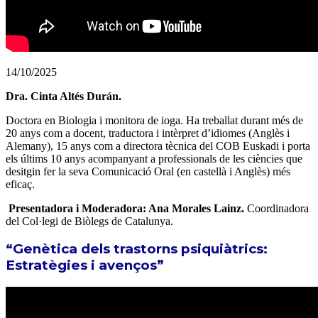
14/10/2025
Dra.
Cinta Altés Durán.
Doctora en Biologia i monitora de ioga. Ha treballat durant més de
20 anys com a docent, traductora i intèrpret d’idiomes (Anglès i
Alemany), 15 anys com a directora tècnica del COB Euskadi i porta
els últims 10 anys acompanyant a professionals de les ciències que
desitgin fer la seva Comunicació Oral (en castellà i Anglès) més
eficaç.
Presentadora i Moderadora: Ana Morales Lainz.
Coordinadora
del Col·legi de Biòlegs de Catalunya.
“Genètica dels trastorns psiquiàtrics:
Estratègies i avenços”