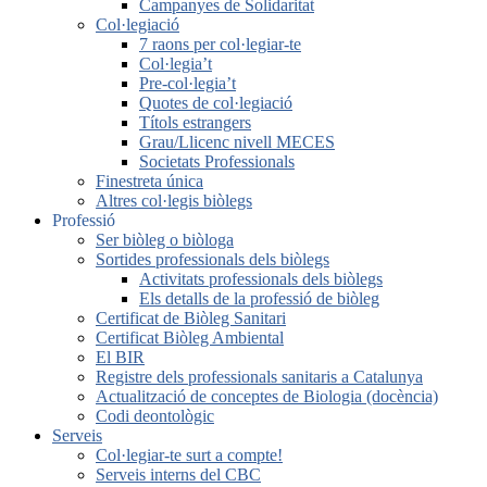
Campanyes de Solidaritat
Col·legiació
7 raons per col·legiar-te
Col·legia’t
Pre-col·legia’t
Quotes de col·legiació
Títols estrangers
Grau/Llicenc nivell MECES
Societats Professionals
Finestreta única
Altres col·legis biòlegs
Professió
Ser biòleg o biòloga
Sortides professionals dels biòlegs
Activitats professionals dels biòlegs
Els detalls de la professió de biòleg
Certificat de Biòleg Sanitari
Certificat Biòleg Ambiental
El BIR
Registre dels professionals sanitaris a Catalunya
Actualització de conceptes de Biologia (docència)
Codi deontològic
Serveis
Col·legiar-te surt a compte!
Serveis interns del CBC