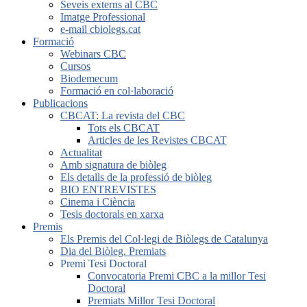
Seveis externs al CBC
Imatge Professional
e-mail cbiolegs.cat
Formació
Webinars CBC
Cursos
Biodemecum
Formació en col·laboració
Publicacions
CBCAT: La revista del CBC
Tots els CBCAT
Articles de les Revistes CBCAT
Actualitat
Amb signatura de biòleg
Els detalls de la professió de biòleg
BIO ENTREVISTES
Cinema i Ciència
Tesis doctorals en xarxa
Premis
Els Premis del Col·legi de Biòlegs de Catalunya
Dia del Biòleg. Premiats
Premi Tesi Doctoral
Convocatoria Premi CBC a la millor Tesi
Doctoral
Premiats Millor Tesi Doctoral