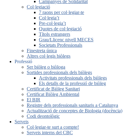
Campanyes de Solidaritat
Col·legiació
7 raons per col·legiar-te
Col·legia’t
Pre-col·legia’t
Quotes de col·legiació
Títols estrangers
Grau/Llicenc nivell MECES
Societats Professionals
Finestreta única
Altres col·legis biòlegs
Professió
Ser biòleg o biòloga
Sortides professionals dels biòlegs
Activitats professionals dels biòlegs
Els detalls de la professió de biòleg
Certificat de Biòleg Sanitari
Certificat Biòleg Ambiental
El BIR
Registre dels professionals sanitaris a Catalunya
Actualització de conceptes de Biologia (docència)
Codi deontològic
Serveis
Col·legiar-te surt a compte!
Serveis interns del CBC