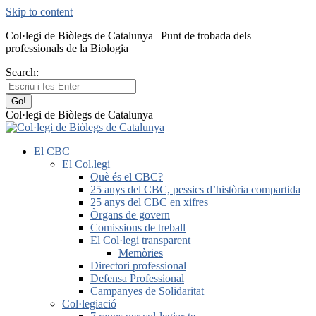
Skip to content
Col·legi de Biòlegs de Catalunya | Punt de trobada dels
professionals de la Biologia
Search:
Col·legi de Biòlegs de Catalunya
El CBC
El Col.legi
Què és el CBC?
25 anys del CBC, pessics d’història compartida
25 anys del CBC en xifres
Òrgans de govern
Comissions de treball
El Col·legi transparent
Memòries
Directori professional
Defensa Professional
Campanyes de Solidaritat
Col·legiació