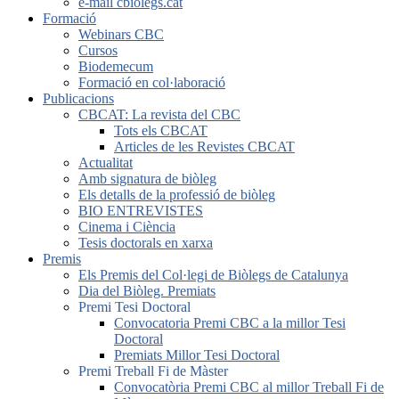
e-mail cbiolegs.cat
Formació
Webinars CBC
Cursos
Biodemecum
Formació en col·laboració
Publicacions
CBCAT: La revista del CBC
Tots els CBCAT
Articles de les Revistes CBCAT
Actualitat
Amb signatura de biòleg
Els detalls de la professió de biòleg
BIO ENTREVISTES
Cinema i Ciència
Tesis doctorals en xarxa
Premis
Els Premis del Col·legi de Biòlegs de Catalunya
Dia del Biòleg. Premiats
Premi Tesi Doctoral
Convocatoria Premi CBC a la millor Tesi
Doctoral
Premiats Millor Tesi Doctoral
Premi Treball Fi de Màster
Convocatòria Premi CBC al millor Treball Fi de