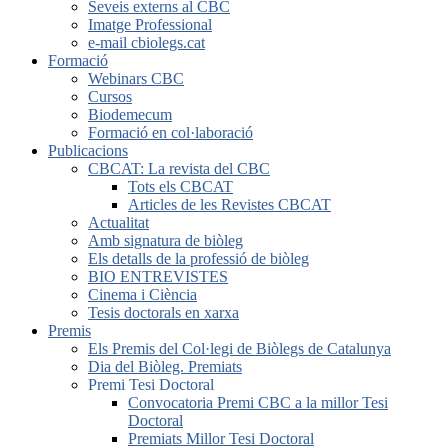
Seveis externs al CBC
Imatge Professional
e-mail cbiolegs.cat
Formació
Webinars CBC
Cursos
Biodemecum
Formació en col·laboració
Publicacions
CBCAT: La revista del CBC
Tots els CBCAT
Articles de les Revistes CBCAT
Actualitat
Amb signatura de biòleg
Els detalls de la professió de biòleg
BIO ENTREVISTES
Cinema i Ciència
Tesis doctorals en xarxa
Premis
Els Premis del Col·legi de Biòlegs de Catalunya
Dia del Biòleg. Premiats
Premi Tesi Doctoral
Convocatoria Premi CBC a la millor Tesi
Doctoral
Premiats Millor Tesi Doctoral