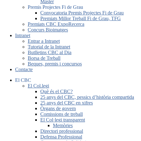
Màster
Premis Projectes Fi de Grau
Convocatoria Premis Projectes Fi de Grau
Premiats Millor Treball Fi de Grau, TFG
Premiats CBC ExpoRecerca
Concurs Bioimatges
Intranet
Entrar a Intranet
Tutorial de la Intranet
Butlletins CBC al Dia
Borsa de Treball
Beques, premis i concursos
Contacte
El CBC
El Col.legi
Què és el CBC?
25 anys del CBC, pessics d’història compartida
25 anys del CBC en xifres
Òrgans de govern
Comissions de treball
El Col·legi transparent
Memòries
Directori professional
Defensa Professional