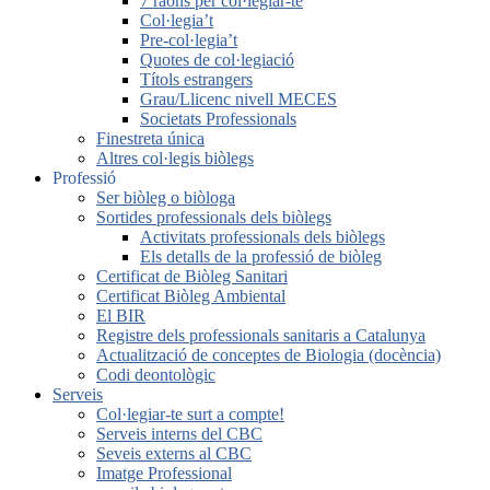
7 raons per col·legiar-te
Col·legia’t
Pre-col·legia’t
Quotes de col·legiació
Títols estrangers
Grau/Llicenc nivell MECES
Societats Professionals
Finestreta única
Altres col·legis biòlegs
Professió
Ser biòleg o biòloga
Sortides professionals dels biòlegs
Activitats professionals dels biòlegs
Els detalls de la professió de biòleg
Certificat de Biòleg Sanitari
Certificat Biòleg Ambiental
El BIR
Registre dels professionals sanitaris a Catalunya
Actualització de conceptes de Biologia (docència)
Codi deontològic
Serveis
Col·legiar-te surt a compte!
Serveis interns del CBC
Seveis externs al CBC
Imatge Professional